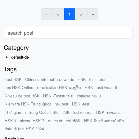
«
＜
1
＞
»
Category
default-de
Tags
Test HSK
Chinese Internet buzzwords
HSK -Teststufen
Tes HSK Online
ການທົດສອບ HSK ຂອງຈີນ
HSK -testniveau 6
Niveau de test HSK
HSK -Teststufe 6
chinese hsk 3
Kiểm tra HSK Trung Quốc
hsk test
HSK -test
Thời gian thi Trung Quốc HSK
HSK -Testzentren
HSK -niveaus
HSK 1
niveau HSK 7
dates de test HSK
HSK ຕ້ອງທົດສອບຄໍາສັບ
date di test HSK 2024
Archive