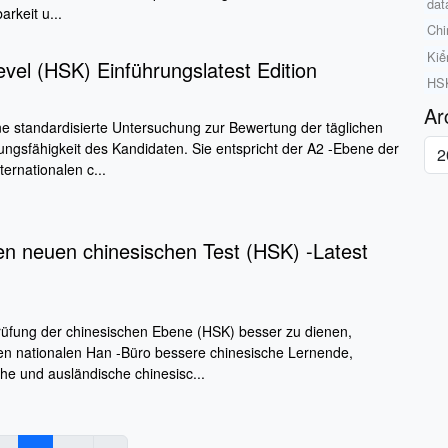
dat
rkeit u...
Chi
Kiể
el (HSK) Einführungslatest Edition
HSK
Ar
ne standardisierte Untersuchung zur Bewertung der täglichen
gsfähigkeit des Kandidaten. Sie entspricht der A2 -Ebene der
ernationalen c...
en neuen chinesischen Test (HSK) -Latest
rüfung der chinesischen Ebene (HSK) besser zu dienen,
en nationalen Han -Büro bessere chinesische Lernende,
che und ausländische chinesisc...