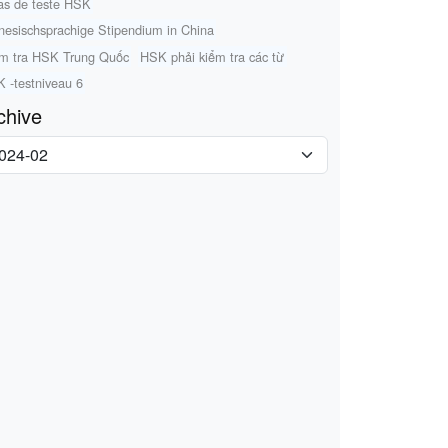
as de teste HSK
nesischsprachige Stipendium in China
m tra HSK Trung Quốc
HSK phải kiểm tra các từ
 -testniveau 6
chive