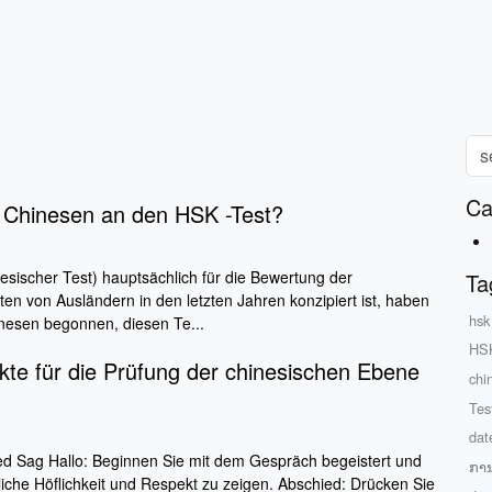
Ca
 Chinesen an den HSK -Test?
sischer Test) hauptsächlich für die Bewertung der
Ta
ten von Ausländern in den letzten Jahren konzipiert ist, haben
hsk
esen begonnen, diesen Te...
HSK
te für die Prüfung der chinesischen Ebene
chi
Tes
dat
ed Sag Hallo: Beginnen Sie mit dem Gespräch begeistert und
ກາ
liche Höflichkeit und Respekt zu zeigen. Abschied: Drücken Sie