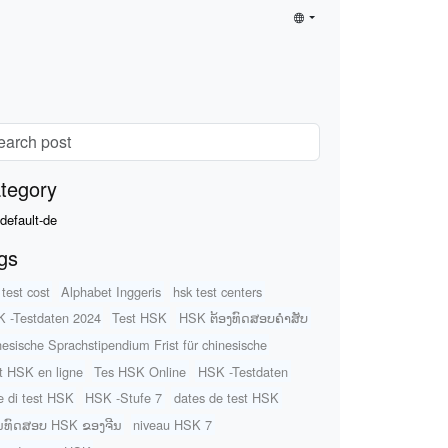
tegory
default-de
gs
 test cost
Alphabet Inggeris
hsk test centers
 -Testdaten 2024
Test HSK
HSK ຕ້ອງທົດສອບຄໍາສັບ
nesische Sprachstipendium Frist für chinesische
t HSK en ligne
Tes HSK Online
HSK -Testdaten
e di test HSK
HSK -Stufe 7
dates de test HSK
ນທົດສອບ HSK ຂອງຈີນ
niveau HSK 7