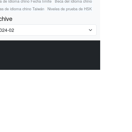
a de idioma chino Fecha límite
Beca del idioma chino
as de idioma chino Taiwán
Niveles de prueba de HSK
chive