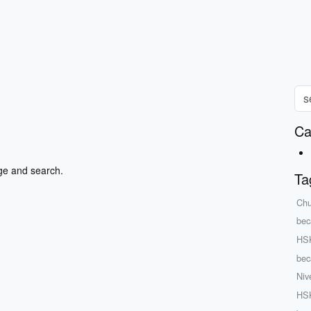
Ca
ge and search.
Ta
Chu
bec
HSK
bec
Niv
HSK