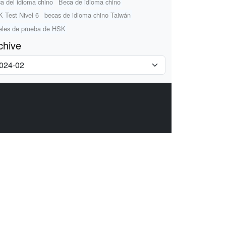
a del idioma chino
Beca de idioma chino
 Test Nivel 6
becas de idioma chino Taiwán
eles de prueba de HSK
chive