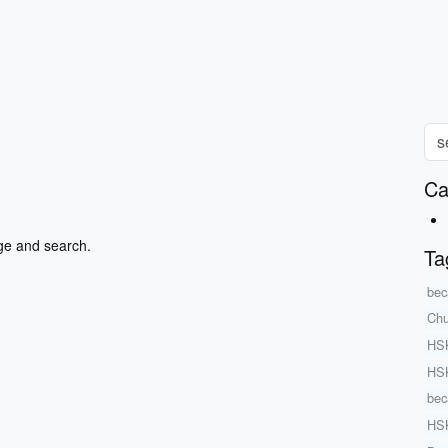
Ca
ge and search.
Ta
bec
Chu
HSK
HSK
bec
HSK