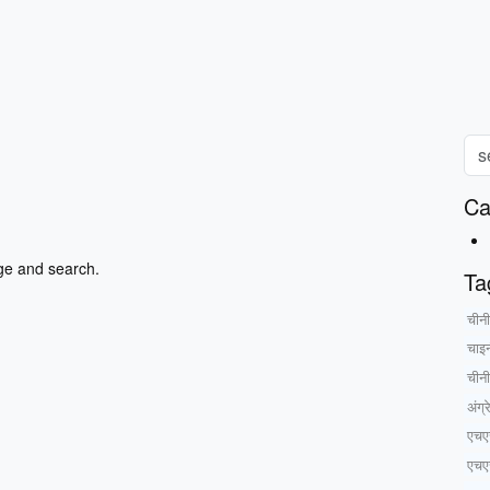
Ca
ge and search.
Ta
चीनी
चाइ
चीनी
अंग्
एचए
एचए