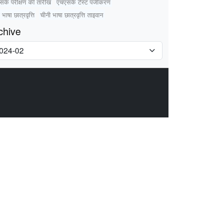
सके परीक्षण की तारीख
एचएसके टेस्ट पंजीकरण
 भाषा छात्रवृत्ति
चीनी भाषा छात्रवृत्ति ताइवान
chive