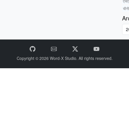
एचए
चीनी
Ar
Copyright © 2026
Word-X Studio.
All rights reserved.