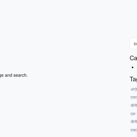
Ca
ge and search.
Ta
अंग्
एचए
चीनी
एक श
चीनी
एचए