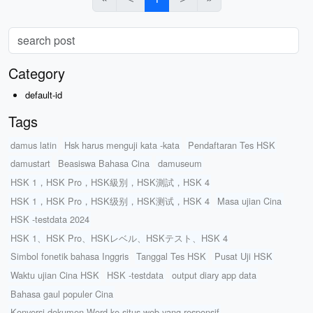
Category
default-id
Tags
damus latin
Hsk harus menguji kata -kata
Pendaftaran Tes HSK
damustart
Beasiswa Bahasa Cina
damuseum
HSK 1，HSK Pro，HSK級別，HSK測試，HSK 4
HSK 1，HSK Pro，HSK级别，HSK测试，HSK 4
Masa ujian Cina
HSK -testdata 2024
HSK 1、HSK Pro、HSKレベル、HSKテスト、HSK 4
Simbol fonetik bahasa Inggris
Tanggal Tes HSK
Pusat Uji HSK
Waktu ujian Cina HSK
HSK -testdata
output diary app data
Bahasa gaul populer Cina
Konversi dokumen Word ke situs web yang responsif