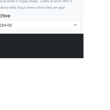
sa di studio in lingua cinese
Livello di prova HSK 4
denza della lingua cinese ultima data per appli
chive