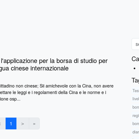
Ca
l'applicazione per la borsa di studio per
ngua cinese internazionale
Ta
ittadino non cinese; Sii amichevole con la Cina, non avere
Tes
ettare le leggi e i regolamenti della Cina e le norme e i
zione osp...
liv
bor
reg
＜
1
＞
»
bor
dia