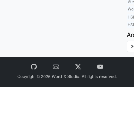
중
Wo
HS
HS
Ar
Copyright © 2026
Word-X Studio.
All rights reserved.