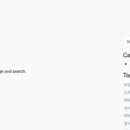
Ca
ge and search.
Ta
外
公
HS
영
H
중