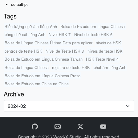
default-pt
Tags
Biểu tượng ngữ âm tiếng Anh
Bolsa de Estudo em Língua Chinesa
bảng chữ cái tiếng Anh
Nível HSK 7
Nível de Teste HSK 6
Bolsa de Língua Chinesa Última Data para aplicar
níveis de HSK
centros de teste HSK
Nível de Teste HSK 3
níveis de teste HSK
Bolsa de Estudo em Língua Chinesa Taiwan
HSK Teste Nível 4
Bolsa de Língua Chinesa
registro de teste HSK
phát âm tiếng Anh
Bolsa de Estudo em Língua Chinesa Prazo
Bolsa de Estudo em China na China
Archive
Copyright © 2026
Word-X Studio.
All rights reserved.