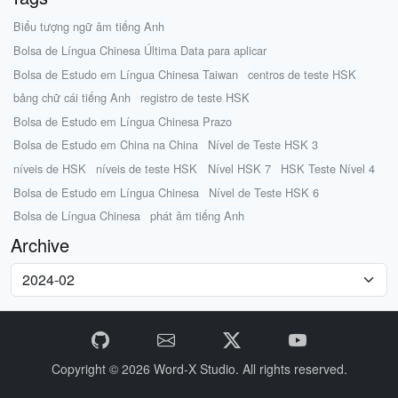
Biểu tượng ngữ âm tiếng Anh
Bolsa de Língua Chinesa Última Data para aplicar
Bolsa de Estudo em Língua Chinesa Taiwan
centros de teste HSK
bảng chữ cái tiếng Anh
registro de teste HSK
Bolsa de Estudo em Língua Chinesa Prazo
Bolsa de Estudo em China na China
Nível de Teste HSK 3
níveis de HSK
níveis de teste HSK
Nível HSK 7
HSK Teste Nível 4
Bolsa de Estudo em Língua Chinesa
Nível de Teste HSK 6
Bolsa de Língua Chinesa
phát âm tiếng Anh
Archive
Copyright © 2026
Word-X Studio.
All rights reserved.