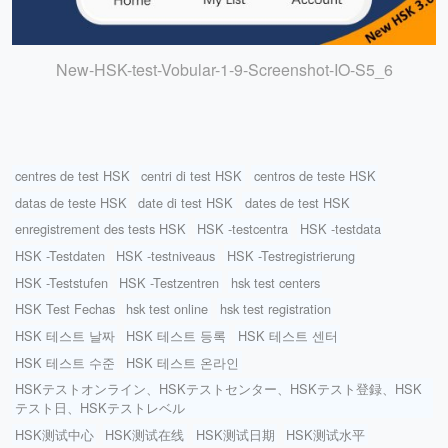
New-HSK-test-Vobular-1-9-Screenshot-IO-S5_6
centres de test HSK
centri di test HSK
centros de teste HSK
datas de teste HSK
date di test HSK
dates de test HSK
enregistrement des tests HSK
HSK -testcentra
HSK -testdata
HSK -Testdaten
HSK -testniveaus
HSK -Testregistrierung
HSK -Teststufen
HSK -Testzentren
hsk test centers
HSK Test Fechas
hsk test online
hsk test registration
HSK 테스트 날짜
HSK 테스트 등록
HSK 테스트 센터
HSK 테스트 수준
HSK 테스트 온라인
HSKテストオンライン、HSKテストセンター、HSKテスト登録、HSK
テスト日、HSKテストレベル
HSK测试中心
HSK测试在线
HSK测试日期
HSK测试水平