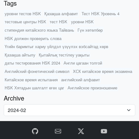
Tags
уровни тестов HSK
Қазақша алфавит
Тест HSK Уровень 4
тестовые центры HSK
тест HSK
уровни HSK
стипендия китайского языка Тайвань
Гүн хөтөлбөр
HSK должен проверить слова
Үгийн баримтыг хариу үйлдэл үзүүлэх вэбсайтад хөрв
Қазақша айтылу
Қытайлық тестілеу уақыты
даты тестирования HSK 2024
Англи цагаан толгой
Английский фонетический символ
ХСК китайское время экзамена
Китайское время испытания
английский алфавит
HSK Хятадын шалгалт өгөх цаг
Английское произношение
Archive