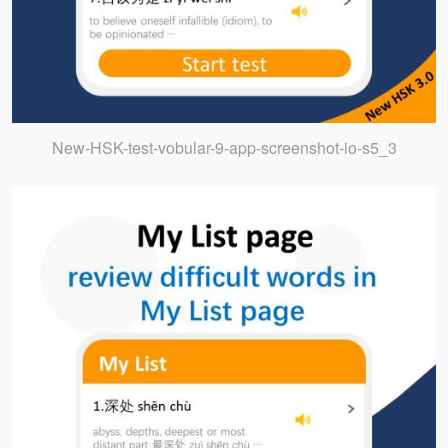
New-HSK-test-vobular-9-app-screenshot-io-s5_3