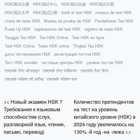
HSK测试注册
HSK測試中心
HSK測試在線
HSK測試日期
HSK測試水平
HSK測試註冊
livelli di test HSK
niveaux de test HSK
níveis de teste HSK
Niveles de prueba de HSK
Pendaftaran Tes HSK
Pusat Uji HSK
registrazione del test HSK
registro de teste HSK
Tanggal Tes HSK
Tes HSK Online
Test HSK en ligne
Test HSK Online
Teste HSK online
Tingkat Tes HSK
даты тестирования HSK
регистрация тестов HSK
Тест HSK онлайн
тестовые центры HSK
уровни тестов HSK
एचएसके टेस्ट ऑनलाइन
एचएसके टेस्ट पंजीकरण
एचएसके टेस्ट सेंटर
एचएसके परीक्षण की तारीख
एचएसके परीक्षण स्तर
<< Новый экзамен HSK 7
Количество претендентов
Требования к языковым
на тест на уровень
способностям (слух,
китайского уровня (HSK) в
разговорной язык, чтение,
2024 году увеличилось на
письмо, перевод)
130% -й год -на -лежа >>