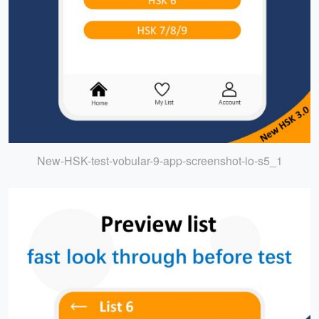
New-HSK-test-vobular-9-app-screenshot-io-s5_1