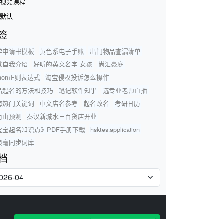
视频课程
默认
签
学申请书模板
黄色系电子手账
出门物品查漏清单
试自我介绍
好听的英文名字 女孩
尚汇豪庭
thon正则表达式
淘宝侵权投诉怎么操作
品起名的方法和技巧
笔记软件知乎
选专业老师直播
海热门关键词
中文店名参考
起名改名
考研日历
南山预测
秦汉新城水三百货店开业
宝宝起名知识点》PDF手册下载
hsktestapplication
狼毫同步词库
档