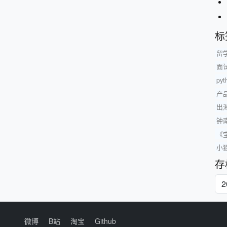
标
留
面
py
产
出
钟
《
小
存
微博
B站
淘宝
Github