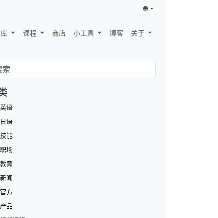
识库
课程
商店
小工具
博客
关于
类
英语
日语
技能
职场
教育
新闻
官方
产品