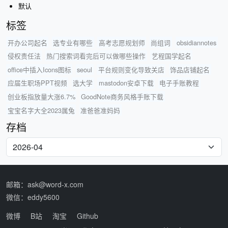
默认
标签
开办公司起名
选专业有哪些
高考志愿规划师
尚组词
obsidiannotes
侵权责任法
热门搜索词看完后可以做哪些操作
艺程国学起名
office中插入Icons图标
seoul
平台规则变化导致关店
饰品店铺起名
应届生职场PPT视频
选大学
mastodon安卓下载
电子手账教程
创业板指放量大涨6.7%
GoodNote商务风格手账下载
宝宝名字大全2023属兔
准爸爸准妈妈
存档
邮箱：ask@word-x.com
微信：eddy5600
微博
B站
淘宝
Github