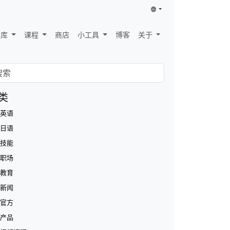
识库
课程
商店
小工具
博客
关于
类
英语
日语
技能
职场
教育
新闻
官方
产品