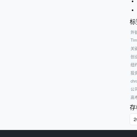
标
外
Ti
关
创
纽
投
ch
公
高
存