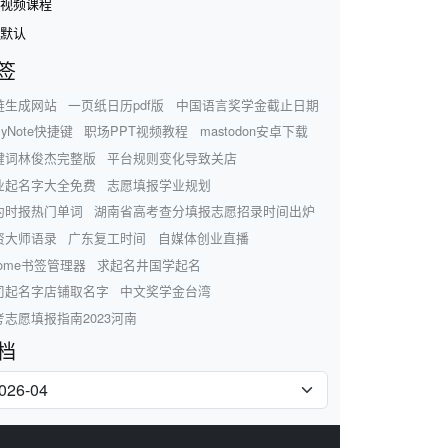
视频课程
默认
签
链生成网站
一页纸日历pdf版
中国语言奖学金截止日期
myNote快捷键
职场PPT视频教程
mastodon安卓下载
键词林俊杰完整版
平台规则变化导致关店
业起名字大全免费
志愿填报学业规划
约时报热门单词
湖南省高考查分填报志愿招录时间出炉
资大师语录
广东复工时间
自媒体创业直播
rome书签管理器
求起名井国学起名
司起名字店铺取名字
中文奖学金台湾
考志愿填报指南2023河南
档