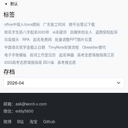
默认
标签
office中插入Icons图标
广东复工时间
跨平台笔记下载
取名字生辰八字起名2023年
ai关键词
自媒体创业人
盗图侵权起诉
垃圾猎头
RPA
起名免费网
批量调整PPT图片位置
中国语言奖学金截止日期
TimyNote安装流程
Obesidian替代
电子手账模板
尚词工作室日历
起名神器
高考志愿填报指南江苏
2023高考志愿填报指南 四川省
高考报志愿
存档
邮箱：ask@word-x.com
微信：eddy5600
微博
B站
淘宝
Github