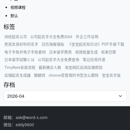
视频课程
默认
标签
诗经起名公司
公司起名字大全免费2024
外企工作证明
男孩女孩好听的名字
日历海报墙贴
《宝宝起名知识点》PDF手册下载
电子手账并电子手账素材
日本留学费用
视频批量生成
尚美巴黎
日本留学試験とは
公司起名字大全免费查询
笔记应用开源
TimyNote安装流程
最新确诊人数
淘宝网红店闭店潮原因
店铺起名生成器
關鍵詞
chrome受管理的书签怎么删除
宝宝名字鼠
存档
邮箱：ask@word-x.com
微信：eddy5600