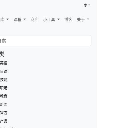
识库
课程
商店
小工具
博客
关于
类
英语
日语
技能
职场
教育
新闻
官方
产品