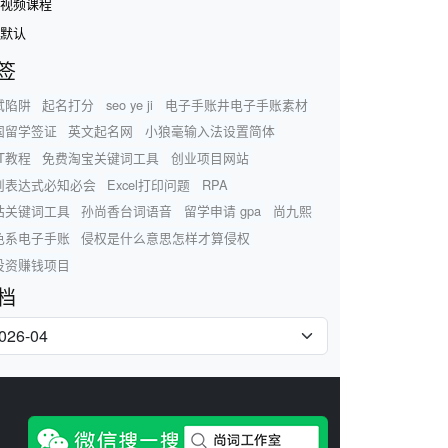
视频课程
默认
签
试陷阱
起名打分
seo ye ji
电子手账井电子手账素材
国留学签证
英文起名网
小狼毫输入法设置简体
T教程
免费淘宝关键词工具
创业项目网站
则表达式必知必会
Excel打印问题
RPA
站关键词工具
孙尚香台词语音
留学申请 gpa
尚九熙
色系电子手账
侵权是什么意思怎样才算侵权
投资赚钱项目
档