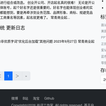
进行组合或改造。 创业开公司、开店起名真的很难！ 无论是开公
体账号，起个好名字还是很重要的，好名字也能体现创业者的实
都能想到，要是再牵涉到业务范围、品牌形象、商标、规避竞品
标
工商重名等因素，起名就更难了。 常青商业起...
面
统 更新日志
美
PP
*删除非优质字词*优化后台加载*其他问题 2023年9月27日 常青商业起
正
爱
蓝
零
存
＜
1
＞
»
微博
B站
淘宝
Github
Copyright©2026
尚词工作室
. All rights reserved. 基于自