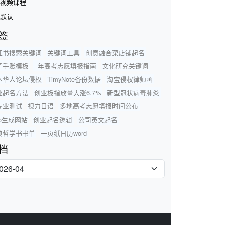
视频课程
默认
签
红书搜索关键词
关键词工具
创意融合菜店铺起名
子手账模板
=年高考志愿填报指南
文化研究关键词
本华人论坛侵权
TimyNote备份数据
淘宝侵权律师函
业起名方法
创业板指放量大涨6.7%
新型冠状病毒肺炎
专业测试
视力日语
多地高考志愿填报时间公布
go生成网站
创业起名逻辑
公司英文起名
典哲学书书单
一页纸日历word
档