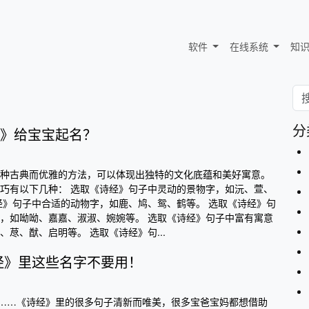
软件
在线系统
知
分
》给宝宝起名？
种古典而优雅的方法，可以体现出独特的文化底蕴和美好寓意。
巧有以下几种： 选取《诗经》句子中灵动的景物字，如沅、萱、
经》句子中合适的动物字，如鹿、鸠、鸳、鹤等。 选取《诗经》句
，如呦呦、嘉嘉、淑淑、婉婉等。 选取《诗经》句子中富有寓意
荩、猷、启明等。 选取《诗经》句...
经》里这些名字不要用！
”……《诗经》里的很多句子清新而唯美，很多宝爸宝妈都想借助