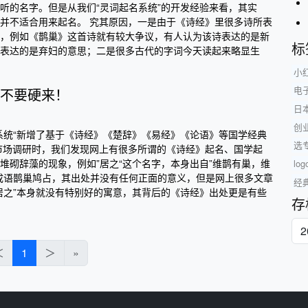
听的名字。但是从我们“灵词起名系统”的开发经验来看，其实
并不适合用来起名。 究其原因，一是由于《诗经》里很多诗所表
，例如《鹊巢》这首诗就有较大争议，有人认为该诗表达的是新
标
表达的是弃妇的意思；二是很多古代的字词今天读起来略显生
小
电
不要硬来！
日
创
系统“新增了基于《诗经》《楚辞》《易经》《论语》等国学经典
选
市场调研时，我们发现网上有很多所谓的《诗经》起名、国学起
堆砌辞藻的现象，例如”居之“这个名字，本身出自”维鹊有巢，维
lo
成语鹊巢鸠占，其出处并没有任何正面的意义，但是网上很多文章
经
居之”本身就没有特别好的寓意，其背后的《诗经》出处更是有些
存
＜
1
＞
»