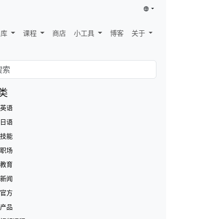
识库
课程
商店
小工具
博客
关于
类
英语
日语
技能
职场
教育
新闻
官方
产品