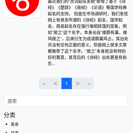
最近我们的“灵词起名系统“新增了基于《诗
经》《楚辞》《易经》《论语》等国学经典
起名的支持。 但是在市场调研时，我们发现
网上有很多所谓的《诗经》起名、国学起
名、周易起名存在强行堆砌辞藻的现象，例
如”居之“这个名字，本身出自”维鹊有巢，维
鸠居之“，后来衍生为成语鹊巢鸠占，其出处
并没有任何正面的意义，但是网上很多文章
都推荐了这个名字。“居之”本身就没有特别
好的寓意，其背后的《诗经》出处更是有些
负...
«
＜
1
＞
»
分类
英语
日语