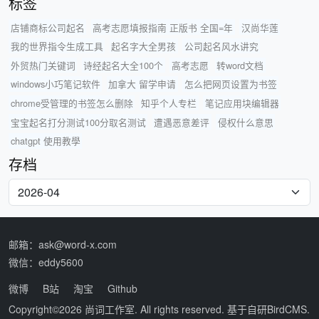
标签
店铺商标公司起名
高考志愿填报指南 正版书 全国=年
汉尚华莲
我的世界指令生成工具
起名字大全男孩
公司起名风水讲究
外贸热门关键词
诗经起名大全100个
高考志愿
转word文档
windows小巧笔记软件
加拿大 留学申请
怎么把网页设置为书签
chrome受管理的书签怎么删除
知乎个人专栏
笔记应用块编辑器
宝宝起名打分测试100分取名测试
遭遇恶意差评
侵权什么意思
chatgpt 使用教學
存档
邮箱：ask@word-x.com
微信：eddy5600
微博
B站
淘宝
Github
Copyright©2026
尚词工作室
. All rights reserved. 基于自研
BirdCMS
.