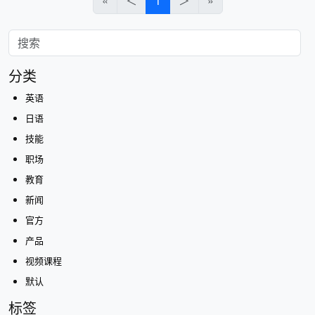
«
＜
1
＞
»
分类
英语
日语
技能
职场
教育
新闻
官方
产品
视频课程
默认
标签