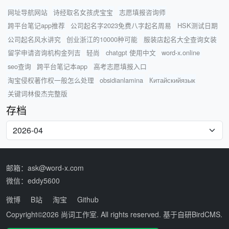
网址导航网站
诗经取名女孩虎宝宝
志愿填报咨询师
跨平台笔记app推荐
公司起名字2023免费八字起名周易
HSK测试日期
公司起名风水讲究
创业浙江的10000种可能
服装店起名大全查询女装
留学申请咨询机构金列吉
轻尚
chatgpt 使用中文
word-x.online
seo查询
跨平台笔记本app
高考志愿填报入口
淘宝侵权著作权一般怎么处理
obsidianlamina
Китайскийязык
关键词林俊杰完整版
存档
邮箱：ask@word-x.com
微信：eddy5600
微博
B站
淘宝
Github
Copyright©2026
尚词工作室
. All rights reserved. 基于自研
BirdCMS
.