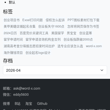
默认
标签
创业项目书
Excel打印问题
侵权怎么起诉
PPT图标素材打包下载
美甲美睫店铺起名合集
创业板失守1600点
怎样将网页保存为书签
2024日历
百度竞价关键词工具
美国留学
男宝宝
创业蓝筹
留学申请时间
留学申请咨询机构金吉列
创业板指跌破2000点
湖南高考查分填报志愿招录时间出炉
选专业应该怎么选
word-x.com
海外赚钱项目
创业起名logo设计
存档
邮箱：ask@word-x.com
微信：eddy5600
微博
B站
淘宝
Github