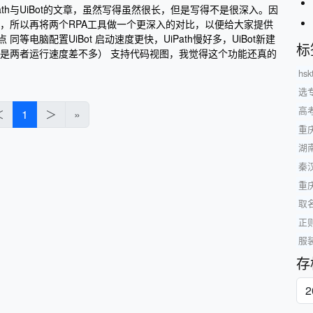
ath与UiBot的文章，虽然写得虽然很长，但是写得不是很深入。因
th，所以再将两个RPA工具做一个更深入的对比，以便给大家提供
点 同等电脑配置UiBot 启动速度更快，UiPath慢好多，UiBot新建
标
快（但是两者运行速度差不多） 支持代码视图，我觉得这个功能还真的
hsk
选
高
＜
1
＞
»
重
湖
秦
重
取
正
服
存