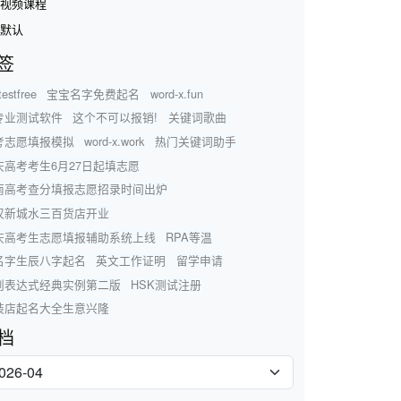
视频课程
默认
签
testfree
宝宝名字免费起名
word-x.fun
专业测试软件
这个不可以报销!
关键词歌曲
考志愿填报模拟
word-x.work
热门关键词助手
庆高考考生6月27日起填志愿
南高考查分填报志愿招录时间出炉
汉新城水三百货店开业
庆高考生志愿填报辅助系统上线
RPA等温
名字生辰八字起名
英文工作证明
留学申请
则表达式经典实例第二版
HSK测试注册
装店起名大全生意兴隆
档