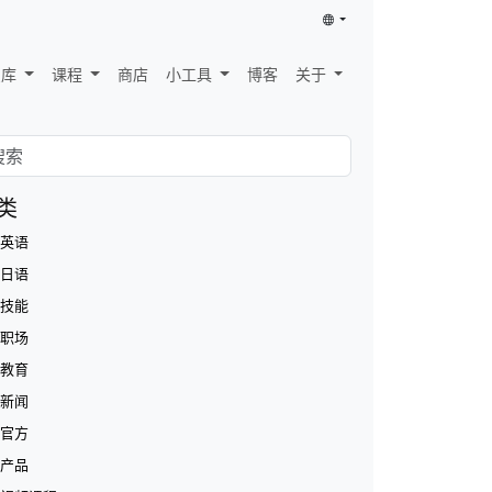
识库
课程
商店
小工具
博客
关于
类
英语
日语
技能
职场
教育
新闻
官方
产品