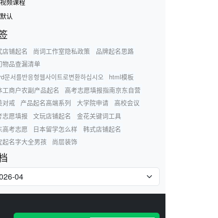
视频课程
默认
签
式店铺起名
尚词工作室隐私政策
品牌起名思路
门物品查漏清单
ord문서를반응형웹사이트로변환하십시오
html模板
体工商户农副产品起名
高考志愿填报指南京东自营
美对戒
产品起名高端系列
大学院申请
高校会议
考志愿填报
文玩店铺起名
金花关键词工具
东高考志愿
日本留学怎么样
韩式店铺起名
宝起名字大全男孩
尚层装饰
档