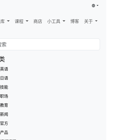
识库
课程
商店
小工具
博客
关于
类
英语
日语
技能
职场
教育
新闻
官方
产品