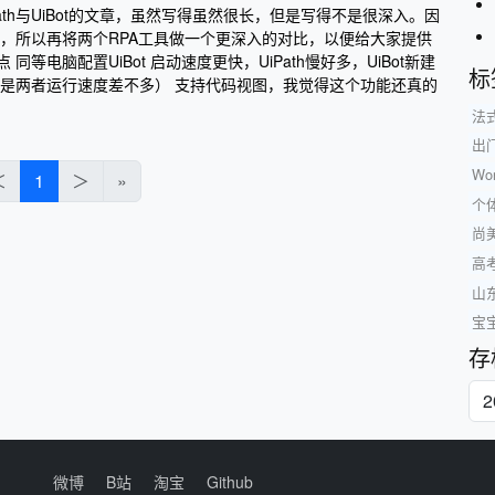
ath与UiBot的文章，虽然写得虽然很长，但是写得不是很深入。因
th，所以再将两个RPA工具做一个更深入的对比，以便给大家提供
点 同等电脑配置UiBot 启动速度更快，UiPath慢好多，UiBot新建
标
快（但是两者运行速度差不多） 支持代码视图，我觉得这个功能还真的
法
出
W
＜
1
＞
»
个
尚
高
山
宝
存
微博
B站
淘宝
Github