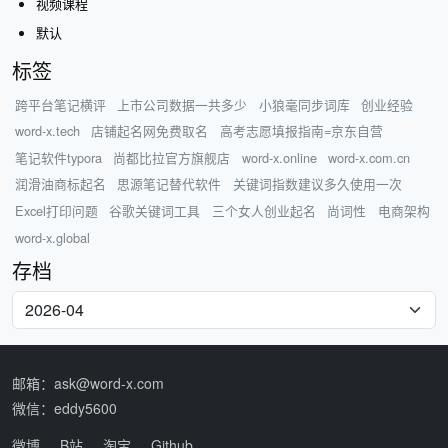
视频课程
默认
标签
跨平台笔记横评
上市公司数据一共多少
小狼毫同步词库
创业经验
word-x.tech
店铺起名网免费取名
高考志愿填报指南=京东自营
笔记软件typora
尚都比拉官方旗舰店
word-x.online
word-x.com.cn
润滑油商标起名
思源笔记替代软件
关键词指数建议多久使用一次
Excel打印问题
谷歌关键词工具
三个女人创业起名
尚词性
电商架构
word-x.global
存档
邮箱：ask@word-x.com
微信：eddy5600
微博
B站
淘宝
Github