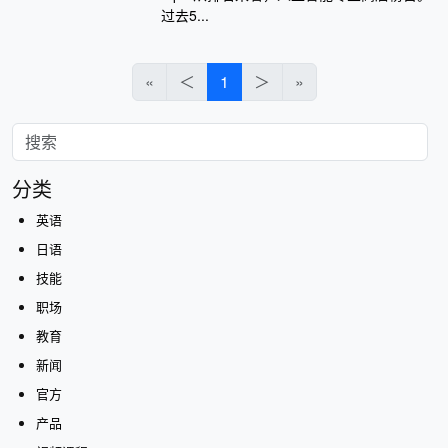
过去5...
«
＜
1
＞
»
分类
英语
日语
技能
职场
教育
新闻
官方
产品