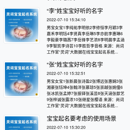
“李”姓宝宝好听的名字
2022-07-10 15:34:10
男宝女宝1李纯祐李明依2李修恒李月颖3李
嘉禾李明钰4李贤真李岳琳5李亦航李惠琳6
李毅豪李璐茜7李岳锋李艺浓8李明晨李孟涵
9李智凯李诗芸10李胜哲李音格 来源：尚词
工作室“灵词”大数据在线宝宝起名系统...
“张”姓宝宝好听的名字
2022-07-10 15:32:51
男宝女宝1张新晨张诗盈2张博远张惠娴3张
湘豪张钰坤4张翰洋张慕琼5张崇越张婉僮6
张冰凯张孟婷7张振铎张溪芸8张天涵张歆艺
9张梓诚张露浓10张继星张樱语 来源：尚词
工作室“灵词”大数据在线宝宝起名系统...
宝宝起名要考虑的使用场景
2022-07-10 15:30:20