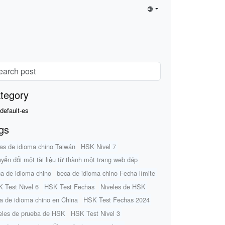
tegory
default-es
gs
as de idioma chino Taiwán
HSK Nivel 7
yển đổi một tài liệu từ thành một trang web đáp
a de idioma chino
beca de idioma chino Fecha límite
 Test Nivel 6
HSK Test Fechas
Niveles de HSK
a de idioma chino en China
HSK Test Fechas 2024
eles de prueba de HSK
HSK Test Nivel 3