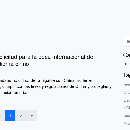
Ca
olicitud para la beca internacional de
dioma chino
Ta
udadano no chino; Ser amigable con China, no tener
bec
 cumplir con las leyes y regulaciones de China y las reglas y
tución anfitrio...
Chu
Bec
HSK
＜
1
＞
»
bec
Niv