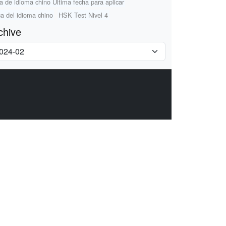
a de idioma chino Última fecha para aplicar
a del idioma chino
HSK Test Nivel 4
chive