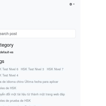
tegory
default-es
gs
 Test Nivel 6
HSK Test Nivel 3
HSK Nivel 7
 Test Nivel 4
a de idioma chino Última fecha para aplicar
eles de HSK
yển đổi một tài liệu từ thành một trang web đáp
eles de prueba de HSK