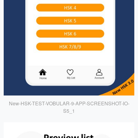
New-HSK-TEST-VOBULAR-9-APP-SCREENSHOT-IO-
S5_1