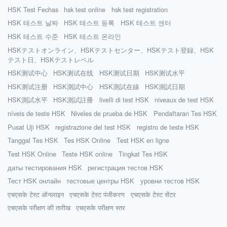
HSK Test Fechas
hsk test online
hsk test registration
HSK 테스트 날짜
HSK 테스트 등록
HSK 테스트 센터
HSK 테스트 수준
HSK 테스트 온라인
HSKテストオンライン、HSKテストセンター、HSKテスト登録、HSK
テスト日、HSKテストレベル
HSK测试中心
HSK测试在线
HSK测试日期
HSK测试水平
HSK测试注册
HSK測試中心
HSK測試在線
HSK測試日期
HSK測試水平
HSK測試註冊
livelli di test HSK
niveaux de test HSK
níveis de teste HSK
Niveles de prueba de HSK
Pendaftaran Tes HSK
Pusat Uji HSK
registrazione del test HSK
registro de teste HSK
Tanggal Tes HSK
Tes HSK Online
Test HSK en ligne
Test HSK Online
Teste HSK online
Tingkat Tes HSK
даты тестирования HSK
регистрация тестов HSK
Тест HSK онлайн
тестовые центры HSK
уровни тестов HSK
एचएसके टेस्ट ऑनलाइन
एचएसके टेस्ट पंजीकरण
एचएसके टेस्ट सेंटर
एचएसके परीक्षण की तारीख
एचएसके परीक्षण स्तर