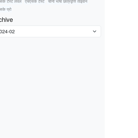
सके टेस्ट लेवल
एचएसके टेस्ट
चीनी भाषा छात्रवृत्ति ताइवान
के प्रो
chive