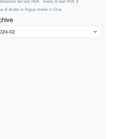
istrazione del test HSK
livello di test HSK 3
sa di studio in lingua cinese in Cina
chive