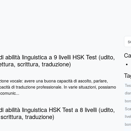
Ca
i abilità linguistica a 9 livelli HSK Test (udito,
ettura, scrittura, traduzione)
Ta
ione vocale: avere una buona capacità di ascolto, parlare,
Tes
pacità di traduzione professionale. In varie situazioni, possiamo
 comunic...
dia
bor
i abilità linguistica HSK Test a 8 livelli (udito,
Sca
 scrittura, traduzione)
liv
bor