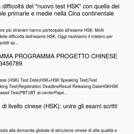
difficoltà del "nuovo test HSK" con quella dei
ole primarie e medie nella Cina continentale
pre più stranieri hanno partecipato all'esame HSK. Molti
della difficoltà dell'esame HSK. Oggi risolviamo il mistero per
isiti sp...
AMMA PROGRAMMA PROGETTO CHINESE
3456789
cinese (HSK) Test Date(HSK+HSK Speaking Test)Test
ng Test)Registration DeadlineResult Releasing DateHSKHSK
ased Test(PBT)iBT at-centerPape...
di livello cinese (HSK): unire gli esami scritti
sta alla domanda globale di istruzione cinese di alta qualità e