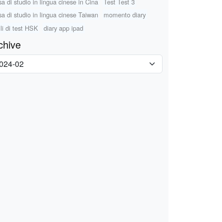
sa di studio in lingua cinese in Cina
Test Test 3
sa di studio in lingua cinese Taiwan
momento diary
lli di test HSK
diary app ipad
chive