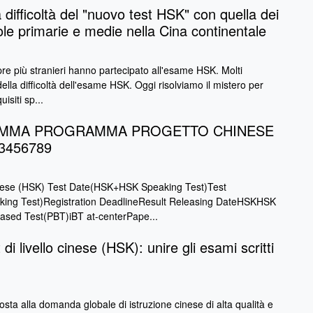
difficoltà del "nuovo test HSK" con quella dei
ole primarie e medie nella Cina continentale
pre più stranieri hanno partecipato all'esame HSK. Molti
della difficoltà dell'esame HSK. Oggi risolviamo il mistero per
isiti sp...
AMMA PROGRAMMA PROGETTO CHINESE
3456789
cinese (HSK) Test Date(HSK+HSK Speaking Test)Test
ng Test)Registration DeadlineResult Releasing DateHSKHSK
ased Test(PBT)iBT at-centerPape...
di livello cinese (HSK): unire gli esami scritti
sta alla domanda globale di istruzione cinese di alta qualità e