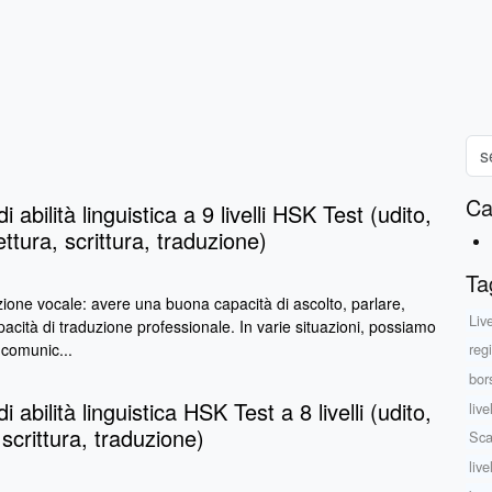
Ca
i abilità linguistica a 9 livelli HSK Test (udito,
ettura, scrittura, traduzione)
Ta
ione vocale: avere una buona capacità di ascolto, parlare,
Liv
pacità di traduzione professionale. In varie situazioni, possiamo
 comunic...
reg
bor
i abilità linguistica HSK Test a 8 livelli (udito,
liv
 scrittura, traduzione)
Sca
liv