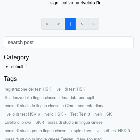
significativa ha rivelato l'in...
«
＜
1
＞
»
Category
default-it
Tags
registrazione del test HSK
livelli di test HSK
Scadenza della lingua cinese ultima data per appli
borsa di studio in lingua cinese in Cina
momento diary
livello di test HSK 6
livello HSK 7
Test Test 3
livelli HSK
Livello di prova HSK 4
borsa di studio in lingua cinese
borsa di studio per la lingua cinese
simple diary
livello di test HSK 3
borsa di studio in lingua cinese Taiwan
diary app ipad