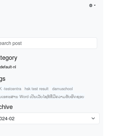
tegory
default-nl
gs
 -testcentra
hsk test result
damuschool
ນເອກະສານ Word ເປັນເວັບໄຊທ໌ທີ່ມີຄວາມຮັບຜິດຊອບ
chive