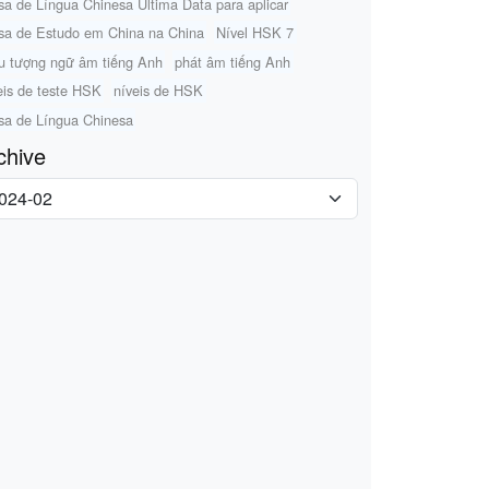
sa de Língua Chinesa Última Data para aplicar
sa de Estudo em China na China
Nível HSK 7
u tượng ngữ âm tiếng Anh
phát âm tiếng Anh
eis de teste HSK
níveis de HSK
sa de Língua Chinesa
chive