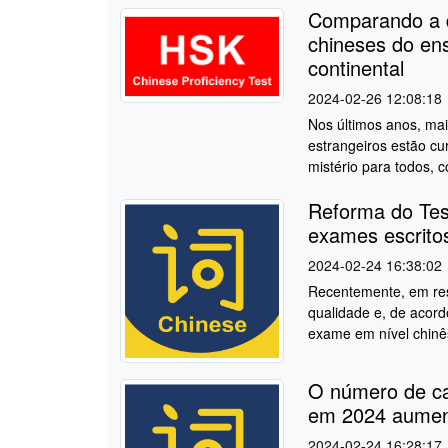
Comparando a d
chineses do ens
continental
2024-02-26 12:08:18
Nos últimos anos, ma
estrangeiros estão cu
mistério para todos, 
Reforma do Tes
exames escritos
2024-02-24 16:38:02
Recentemente, em res
qualidade e, de acord
exame em nível chinês
O número de can
em 2024 aumen
2024-02-24 16:28:17