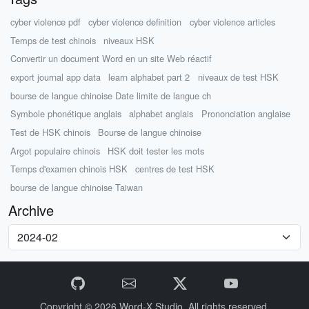
cyber violence pdf
cyber violence definition
cyber violence articles
Temps de test chinois
niveaux HSK
Convertir un document Word en un site Web réactif
export journal app data
learn alphabet part 2
niveaux de test HSK
bourse de langue chinoise Date limite de langue ch
Symbole phonétique anglais
alphabet anglais
Prononciation anglaise
Test de HSK chinois
Bourse de langue chinoise
Argot populaire chinois
HSK doit tester les mots
Temps d'examen chinois HSK
centres de test HSK
bourse de langue chinoise Taiwan
Archive
Copyright © 2026
Word-X Studio.
All rights reserved.