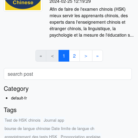
2024-02-25 12:19:29
Afin de faire de l'examen chinois (HSK)
mieux servir les apprenants chinois, des
experts dans l'enseignement chinois et
étranger chinois, la linguistique, la
psychologie et la mesure de l'éducation s...
«
＜
1
2
＞
»
Category
default-fr
Tags
Test de HSK chinois
Journal app
bourse de langue chinoise Date limite de langue ch
enregistrement des tests HSK
Prononciation anglaise