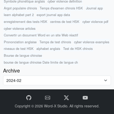
Symbole phonétique anglais
cyber violence definition
Argot populaire chinois
Temps d'examen chinois HSK
Journal app
learn alphabet part 2
export journal app data
enregistrement des tests HSK
centres de test HSK
cyber violence pdf
cyber violence articles
Convertir un document Word en un site Web réactif
Prononciation anglaise
Temps de test chinois
cyber violence examples
niveaux de test HSK
alphabet anglais
Test de HSK chinois
Bourse de langue chinoise
bourse de langue chinoise Date limite de langue ch
Archive
Copyright © 2026
Word-X Studio.
All rights reserved.