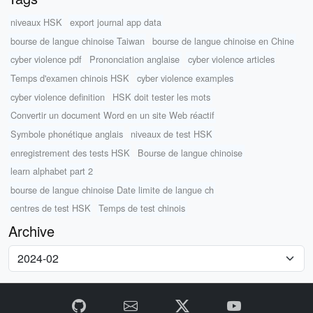
niveaux HSK
export journal app data
bourse de langue chinoise Taiwan
bourse de langue chinoise en Chine
cyber violence pdf
Prononciation anglaise
cyber violence articles
Temps d'examen chinois HSK
cyber violence examples
cyber violence definition
HSK doit tester les mots
Convertir un document Word en un site Web réactif
Symbole phonétique anglais
niveaux de test HSK
enregistrement des tests HSK
Bourse de langue chinoise
learn alphabet part 2
bourse de langue chinoise Date limite de langue ch
centres de test HSK
Temps de test chinois
Archive