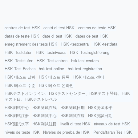
centres de test HSK
centri di test HSK
centros de teste HSK
datas de teste HSK
date di test HSK
dates de test HSK
enregistrement des tests HSK
HSK -testcentra
HSK -testdata
HSK -Testdaten
HSK -testniveaus
HSK -Testregistrierung
HSK -Teststufen
HSK -Testzentren
hsk test centers
HSK Test Fechas
hsk test online
hsk test registration
HSK 테스트 날짜
HSK 테스트 등록
HSK 테스트 센터
HSK 테스트 수준
HSK 테스트 온라인
HSKテストオンライン、HSKテストセンター、HSKテスト登録、HSK
テスト日、HSKテストレベル
HSK测试中心
HSK测试在线
HSK测试日期
HSK测试水平
HSK测试注册
HSK測試中心
HSK測試在線
HSK測試日期
HSK測試水平
HSK測試註冊
livelli di test HSK
niveaux de test HSK
níveis de teste HSK
Niveles de prueba de HSK
Pendaftaran Tes HSK