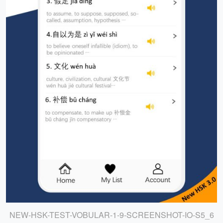
NEW-HSK-TEST-VOBULAR-1-9-SCREENSHOT-IO-S5_6