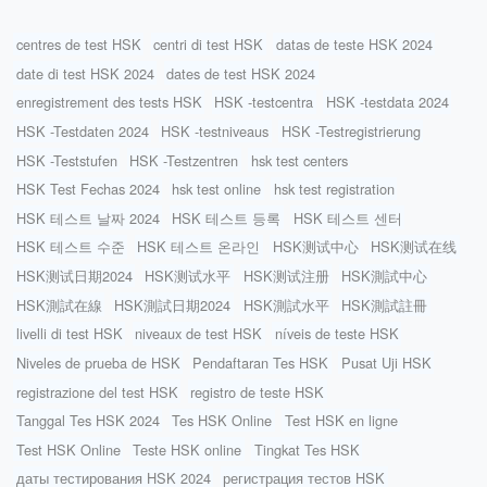
centres de test HSK
centri di test HSK
datas de teste HSK 2024
date di test HSK 2024
dates de test HSK 2024
enregistrement des tests HSK
HSK -testcentra
HSK -testdata 2024
HSK -Testdaten 2024
HSK -testniveaus
HSK -Testregistrierung
HSK -Teststufen
HSK -Testzentren
hsk test centers
HSK Test Fechas 2024
hsk test online
hsk test registration
HSK 테스트 날짜 2024
HSK 테스트 등록
HSK 테스트 센터
HSK 테스트 수준
HSK 테스트 온라인
HSK测试中心
HSK测试在线
HSK测试日期2024
HSK测试水平
HSK测试注册
HSK測試中心
HSK測試在線
HSK測試日期2024
HSK測試水平
HSK測試註冊
livelli di test HSK
niveaux de test HSK
níveis de teste HSK
Niveles de prueba de HSK
Pendaftaran Tes HSK
Pusat Uji HSK
registrazione del test HSK
registro de teste HSK
Tanggal Tes HSK 2024
Tes HSK Online
Test HSK en ligne
Test HSK Online
Teste HSK online
Tingkat Tes HSK
даты тестирования HSK 2024
регистрация тестов HSK