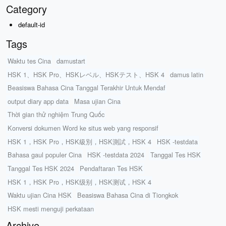
Category
default-id
Tags
Waktu tes Cina
damustart
HSK 1、HSK Pro、HSKレベル、HSKテスト、HSK 4
damus latin
Beasiswa Bahasa Cina Tanggal Terakhir Untuk Mendaf
output diary app data
Masa ujian Cina
Thời gian thử nghiệm Trung Quốc
Konversi dokumen Word ke situs web yang responsif
HSK 1，HSK Pro，HSK級別，HSK測試，HSK 4
HSK -testdata
Bahasa gaul populer Cina
HSK -testdata 2024
Tanggal Tes HSK
Tanggal Tes HSK 2024
Pendaftaran Tes HSK
HSK 1，HSK Pro，HSK级别，HSK测试，HSK 4
Waktu ujian Cina HSK
Beasiswa Bahasa Cina di Tiongkok
HSK mesti menguji perkataan
Archive