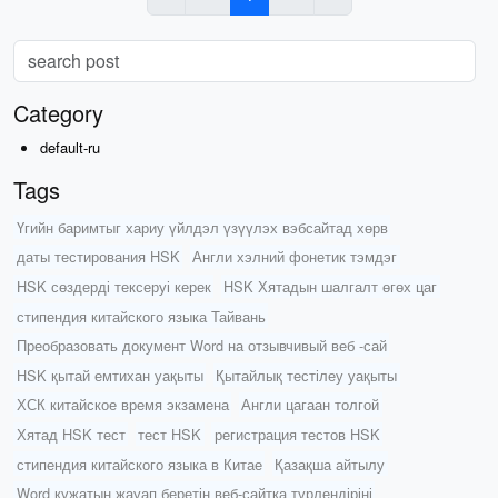
Category
default-ru
Tags
Үгийн баримтыг хариу үйлдэл үзүүлэх вэбсайтад хөрв
даты тестирования HSK
Англи хэлний фонетик тэмдэг
HSK сөздерді тексеруі керек
HSK Хятадын шалгалт өгөх цаг
стипендия китайского языка Тайвань
Преобразовать документ Word на отзывчивый веб -сай
HSK қытай емтихан уақыты
Қытайлық тестілеу уақыты
ХСК китайское время экзамена
Англи цагаан толгой
Хятад HSK тест
тест HSK
регистрация тестов HSK
стипендия китайского языка в Китае
Қазақша айтылу
Word құжатын жауап беретін веб-сайтқа түрлендіріңі