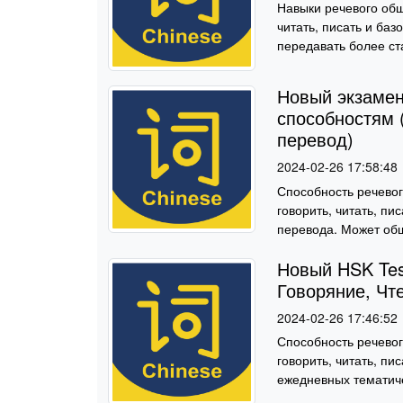
Навыки речевого общ
читать, писать и ба
передавать более ст
Новый экзамен
способностям (
перевод)
2024-02-26 17:58:48
Способность речевог
говорить, читать, п
перевода. Может общ
Новый HSK Test
Говоряние, Чт
2024-02-26 17:46:52
Способность речевог
говорить, читать, п
ежедневных тематиче