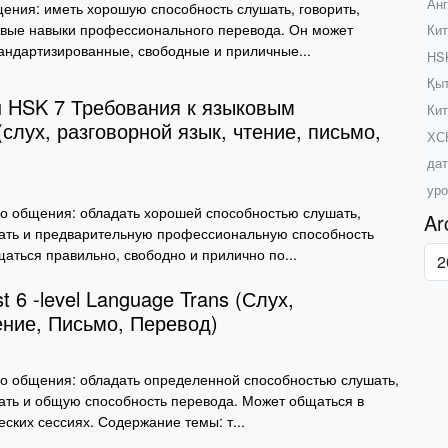
Анг
ения: иметь хорошую способность слушать, говорить,
зовые навыки профессионального перевода. Он может
Кит
андартизированные, свободные и приличные...
HSK
Қыт
 HSK 7 Требования к языковым
Кит
слух, разговорной язык, чтение, письмо,
ХСК
дат
уро
о общения: обладать хорошей способностью слушать,
Ar
исать и предварительную профессиональную способность
аться правильно, свободно и прилично по...
 6 -level Language Trans (Слух,
ение, Письмо, Перевод)
о общения: обладать определенной способностью слушать,
исать и общую способность перевода. Может общаться в
ских сессиях. Содержание темы: т...