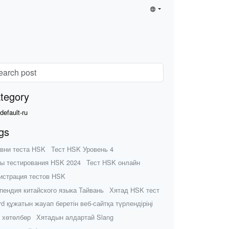
tegory
default-ru
gs
вни теста HSK
Тест HSK Уровень 4
ы тестирования HSK 2024
Тест HSK онлайн
истрация тестов HSK
пендия китайского языка Тайвань
Хятад HSK тест
d құжатын жауап беретін веб-сайтқа түрлендіріңі
 хөтөлбөр
Хятадын алдартай Slang