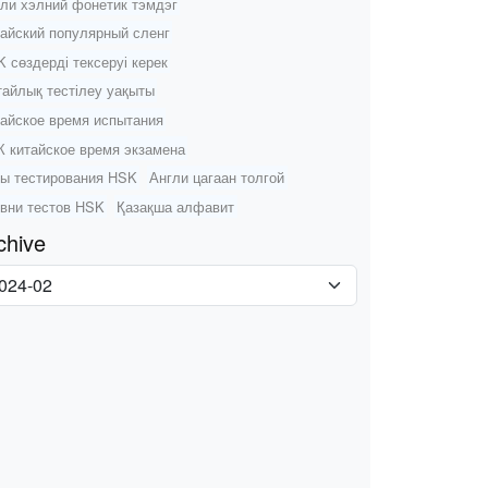
ли хэлний фонетик тэмдэг
айский популярный сленг
 сөздерді тексеруі керек
айлық тестілеу уақыты
айское время испытания
 китайское время экзамена
ы тестирования HSK
Англи цагаан толгой
вни тестов HSK
Қазақша алфавит
chive