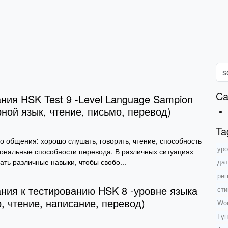
Ca
ния HSK Test 9 -Level Language Sampion
рной язык, чтение, письмо, перевод)
Ta
о общения: хорошо слушать, говорить, чтение, способность
уро
ональные способности перевода. В различных ситуациях
ть различные навыки, чтобы свобо...
дат
рег
ния к тестированию HSK 8 -уровне языка
сти
р, чтение, написание, перевод)
Wor
Гүн