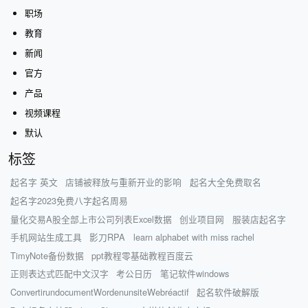
职场
教育
新闻
官方
产品
视频课程
默认
标签
起名字 英文
店铺被释放与重新开业的影响
起名大全免费取名
起名字2023免费八字起名周易
量化交易A股全部上市公司列表Excel数据
创业项目网
服装店起名字
手机网站生成工具
影刀RPA
learn alphabet with miss rachel
TimyNote备份数据
ppt教程零基础教程百度云
正则表达式匹配中文汉字
考公日历
笔记软件windows
ConvertirundocumentWordenunsiteWebréactif
起名软件破解版