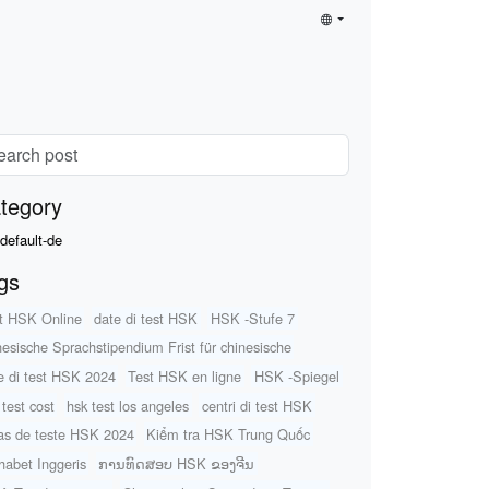
tegory
default-de
gs
t HSK Online
date di test HSK
HSK -Stufe 7
nesische Sprachstipendium Frist für chinesische
e di test HSK 2024
Test HSK en ligne
HSK -Spiegel
 test cost
hsk test los angeles
centri di test HSK
as de teste HSK 2024
Kiểm tra HSK Trung Quốc
habet Inggeris
ການທົດສອບ HSK ຂອງຈີນ