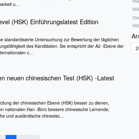
HSK
rkeit u...
HSK
Chi
el (HSK) Einführungslatest Edition
HSK
Ar
ne standardisierte Untersuchung zur Bewertung der täglichen
gsfähigkeit des Kandidaten. Sie entspricht der A2 -Ebene der
ernationalen c...
en neuen chinesischen Test (HSK) -Latest
rüfung der chinesischen Ebene (HSK) besser zu dienen,
en nationalen Han -Büro bessere chinesische Lernende,
che und ausländische chinesisc...