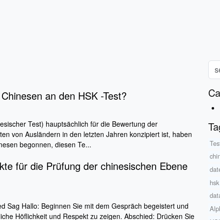
Ca
 Chinesen an den HSK -Test?
sischer Test) hauptsächlich für die Bewertung der
Ta
ten von Ausländern in den letzten Jahren konzipiert ist, haben
Tes
esen begonnen, diesen Te...
chi
te für die Prüfung der chinesischen Ebene
dat
hsk
dat
ed Sag Hallo: Beginnen Sie mit dem Gespräch begeistert und
Alp
liche Höflichkeit und Respekt zu zeigen. Abschied: Drücken Sie