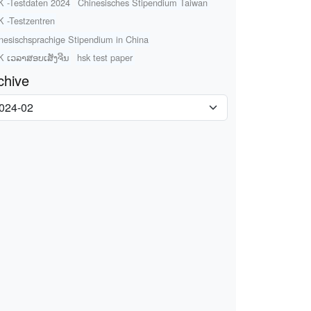
 -Testdaten 2024
Chinesisches Stipendium Taiwan
 -Testzentren
nesischsprachige Stipendium in China
 ເວລາສອບເສັງຈີນ
hsk test paper
chive