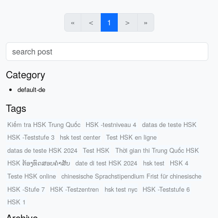
«
＜
1
＞
»
Category
default-de
Tags
Kiểm tra HSK Trung Quốc
HSK -testniveau 4
datas de teste HSK
HSK -Teststufe 3
hsk test center
Test HSK en ligne
datas de teste HSK 2024
Test HSK
Thời gian thi Trung Quốc HSK
HSK ຕ້ອງທົດສອບຄໍາສັບ
date di test HSK 2024
hsk test
HSK 4
Teste HSK online
chinesische Sprachstipendium Frist für chinesische
HSK -Stufe 7
HSK -Testzentren
hsk test nyc
HSK -Teststufe 6
HSK 1
Archive