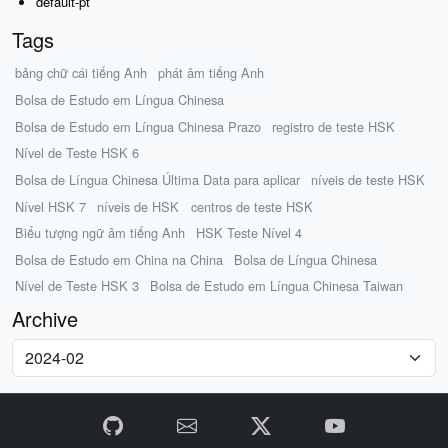
default-pt
Tags
bảng chữ cái tiếng Anh
phát âm tiếng Anh
Bolsa de Estudo em Língua Chinesa
Bolsa de Estudo em Língua Chinesa Prazo
registro de teste HSK
Nível de Teste HSK 6
Bolsa de Língua Chinesa Última Data para aplicar
níveis de teste HSK
Nível HSK 7
níveis de HSK
centros de teste HSK
Biểu tượng ngữ âm tiếng Anh
HSK Teste Nível 4
Bolsa de Estudo em China na China
Bolsa de Língua Chinesa
Nível de Teste HSK 3
Bolsa de Estudo em Língua Chinesa Taiwan
Archive