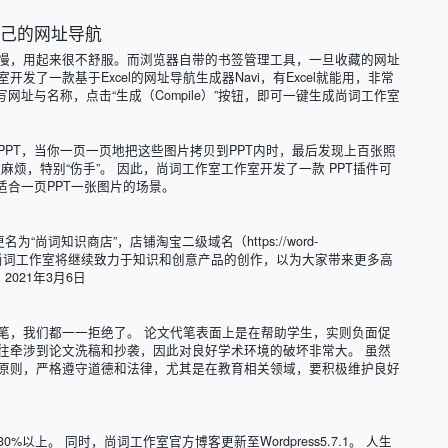
成自己的网址导航
慢，用起来很不舒服。而浏览器自带的书签管理工具，一旦收藏的网址
了一款基于Excel的网址导航生成器Navi，有Excel就能用，非常
中填写网址与名称，点击“生成（Compile）”按钮，即可一键生成尚词工作室
PT，当你一页一页地把这些图片拷贝到PPT内时，最后发现上百张照
烦，特别“伤手”。 因此，尚词工作室工作室开发了一款 PPT插件可
适合一页PPT一张图片的场景。
尚词知识商店”，店铺淘宝二级域名（https://word-
支持。 尚词工作室将继续致力于知识和创意产品的创作，以为大家带来更多高
021年3月6日
笔，我们都一一拒绝了。 论文代笔表面上是在帮助学生，实则负面促
往牵涉到论文洗稿和抄袭，因此对良好学术环境的破坏非常大。 虽然
原则，严格遵守道德和法律，尤其是在教育相关领域，要积极维护良好
上。 同时，尚词工作室官方博客更新至Wordpress5.7.1。 人生