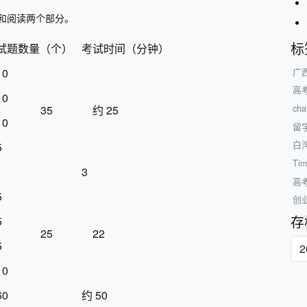
力和阅读两个部分。
标
试题数量（个）
考试时间（分钟）
10
广
高
10
ch
35
约 25
10
留
白
5
Ti
3
高
5
创
存
5
25
22
5
10
60
约 50