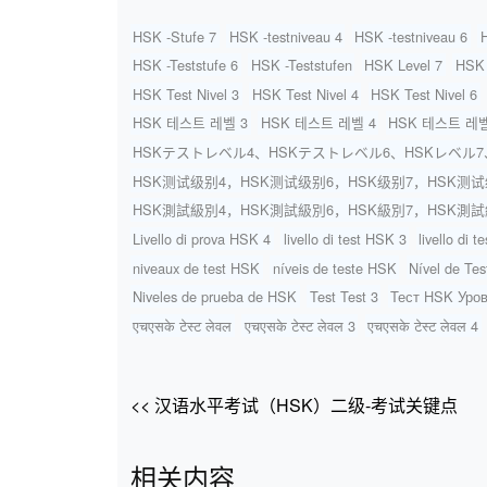
HSK -Stufe 7
HSK -testniveau 4
HSK -testniveau 6
HSK -Teststufe 6
HSK -Teststufen
HSK Level 7
HSK 
HSK Test Nivel 3
HSK Test Nivel 4
HSK Test Nivel 6
HSK 테스트 레벨 3
HSK 테스트 레벨 4
HSK 테스트 레벨
HSKテストレベル4、HSKテストレベル6、HSKレベル
HSK测试级别4，HSK测试级别6，HSK级别7，HSK测
HSK測試級別4，HSK測試級別6，HSK級別7，HSK測
Livello di prova HSK 4
livello di test HSK 3
livello di 
niveaux de test HSK
níveis de teste HSK
Nível de Te
Niveles de prueba de HSK
Test Test 3
Тест HSK Уров
एचएसके टेस्ट लेवल
एचएसके टेस्ट लेवल 3
एचएसके टेस्ट लेवल 4
<< 汉语水平考试（HSK）二级-考试关键点
相关内容