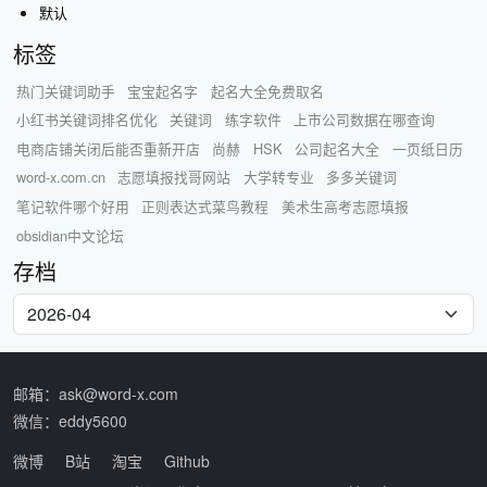
默认
标签
热门关键词助手
宝宝起名字
起名大全免费取名
小红书关键词排名优化
关键词
练字软件
上市公司数据在哪查询
电商店铺关闭后能否重新开店
尚赫
HSK
公司起名大全
一页纸日历
word-x.com.cn
志愿填报找哥网站
大学转专业
多多关键词
笔记软件哪个好用
正则表达式菜鸟教程
美术生高考志愿填报
obsidian中文论坛
存档
邮箱：ask@word-x.com
微信：eddy5600
微博
B站
淘宝
Github